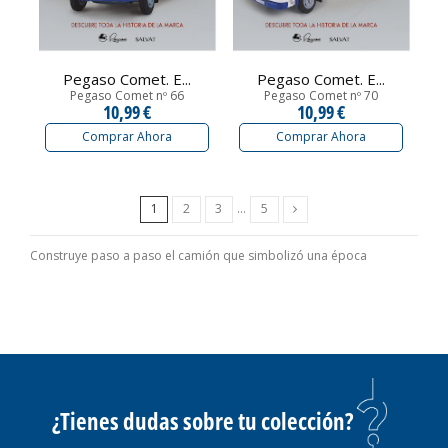
Pegaso Comet. E...
Pegaso Comet. E...
Pegaso Comet nº 66
Pegaso Comet nº 70
10,99 €
10,99 €
Comprar Ahora
Comprar Ahora
Siguiente
1
2
3
…
5
Construye paso a paso el camión que simbolizó una época
¿Tienes dudas sobre tu colección?