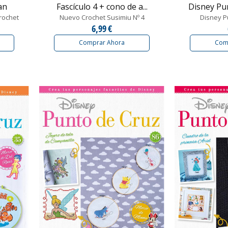
an
Fascículo 4 + cono de a...
Disney Pun
rochet
Nuevo Crochet Susimiu Nº 4
Disney P
6,99 €
Comprar Ahora
Com