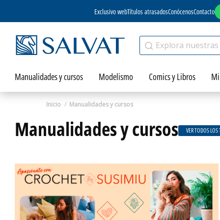
Exclusivo web
Títulos atrasados
Conócenos
Contacto
Manualidades y cursos
Modelismo
Comics y Libros
Mi
Inicio
Manualidades y cursos
Manualidades y cursos
VER TODOS LOS 