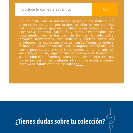
De acuerdo con la normativa aplicable en materia de
protección de datos personales, te informamos que los
datos personales que nos facilitas serán tratados por la
compañía Editorial Salvat S.L., como responsable del
tratamiento, con la finalidad de tramitar tu solicitud y
enviarte newsletters con noticias y ofertas sobre los
productos marcados como de tu interés. Tienes derecho a
retirar tu consentimiento en cualquier momento, así
como puedes oponerte al tratamiento, limitar el mismo,
acceder, rectificar, suprimir los datos y ejercer tu derecho
a portabilidad. Puedes consultar cómo ejercer tus
derechos, así como cualquier otra información adicional
relativa al tratamiento de tus datos
aquí
.
¿Tienes dudas sobre tu colección?