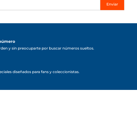
Enviar
 número
rden y sin preocuparte por buscar números sueltos.
ciales diseñados para fans y coleccionistas.