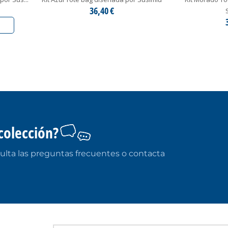
36,40 €
colección?
ulta las preguntas frecuentes o contacta