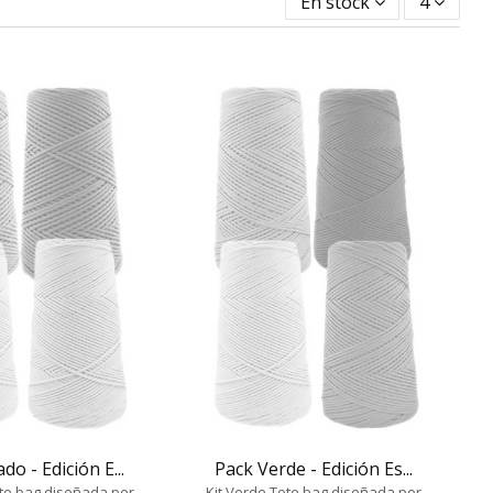
En stock
4
o - Edición E...
Pack Verde - Edición Es...
te bag diseñada por
Kit Verde Tote bag diseñada por