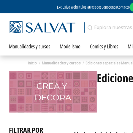
Exclusivo web
Títulos atrasados
Conócenos
Contacto
Manualidades y cursos
Modelismo
Comics y Libros
Mi
Inicio
Manualidades y cursos
Ediciones especiales Manua
Edicione
FILTRAR POR