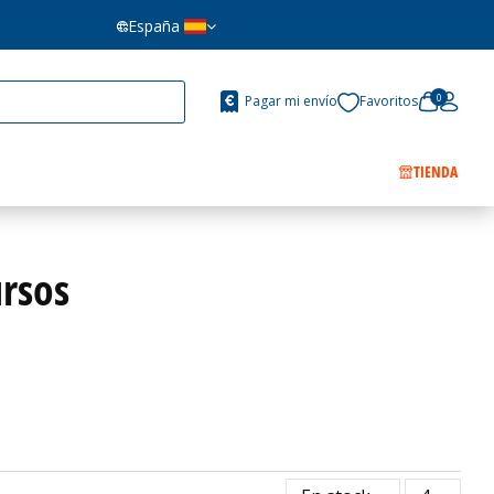
España
0
Pagar mi envío
Favoritos
TIENDA
ursos