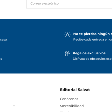
No te pierdas ningún
casa.
Recibe cada entrega en o
Regalos exclusivos
os
Disfruta de obsequios espe
Editorial Salvat
Conócenos
Sostenibilidad