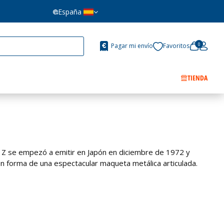
España
0
Pagar mi envío
Favoritos
TIENDA
er Z se empezó a emitir en Japón en diciembre de 1972 y
 en forma de una espectacular maqueta metálica articulada.