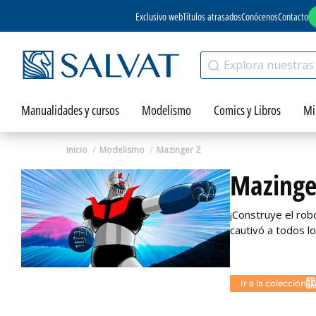
Exclusivo web
Títulos atrasados
Conócenos
Contacto
Manualidades y cursos
Modelismo
Comics y Libros
Mi
Inicio
Modelismo
Mazinger Z
Mazinge
¡Construye el rob
cautivó a todos l
No disponible
Ir a la colección