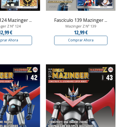
124 Mazinger ...
Fascículo 139 Mazinger ...
ger Z Nº 124
Mazinger Z Nº 139
12,99 €
12,99 €
prar Ahora
Comprar Ahora