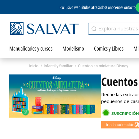
Exclusivo web
Títulos atrasados
Conócenos
Contacto
Manualidades y cursos
Modelismo
Comics y Libros
Mi
Inicio
Infantil y familiar
Cuentos en miniatura Disney
Cuentos
Reúne las extraor
pequeños de casa
SUSCRIPCIÓN
Ir a la colección